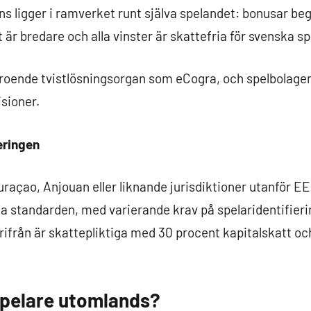
s ligger i ramverket runt själva spelandet: bonusar begr
är bredare och alla vinster är skattefria för svenska sp
beroende tvistlösningsorgan som eCogra, och spelbolag
sioner.
eringen
raçao, Anjouan eller liknande jurisdiktioner utanför EE
a standarden, med varierande krav på spelaridentifierin
rifrån är skattepliktiga med 30 procent kapitalskatt oc
 spelare utomlands?