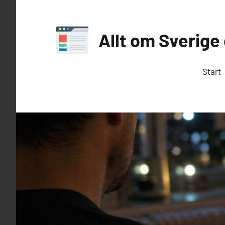
Hoppa
till
Allt om Sverige
innehåll
Internet
i
Start
Sverige