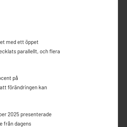
let med ett öppet
lats parallellt, och flera
rocent på
 att förändringen kan
mber 2025 presenterade
te från dagens