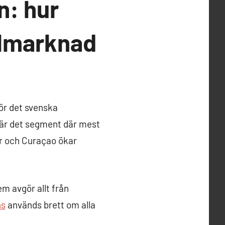
n: hur
elmarknad
för det svenska
 är det segment där mest
ar och Curaçao ökar
m avgör allt från
ns
används brett om alla