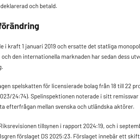
 deklarerad och betald.
förändring
e i kraft 1 januari 2019 och ersatte det statliga monopo
och den internationella marknaden har sedan dess utveck
g.
agen spelskatten för licensierade bolag från 18 till 22 p
2023/24:74). Spelinspektionen noterade i sitt remissvar
tta efterfrågan mellan svenska och utländska aktörer.
iksrevisionen tillsynen i rapport 2024:19, och i septe
Isgren förslaget DS 2025:23. Förslaget innebär ett skif