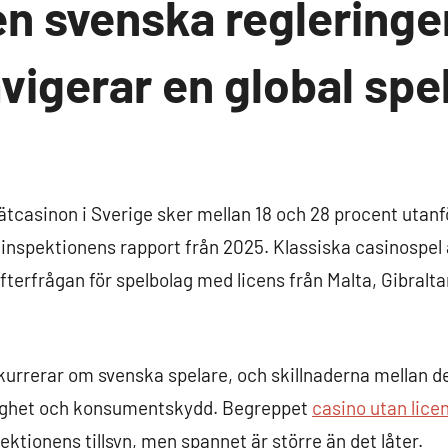
en svenska regleringe
avigerar en global sp
nga
kommentarer
nätcasinon i Sverige sker mellan 18 och 28 procent utan
linspektionens rapport från 2025. Klassiska casinospel
fterfrågan för spelbolag med licens från Malta, Gibralt
kurrerar om svenska spelare, och skillnaderna mellan de
ldighet och konsumentskydd. Begreppet
casino utan lice
ektionens tillsyn, men spannet är större än det låter.