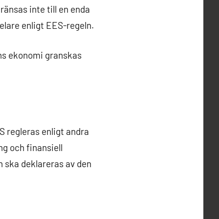
änsas inte till en enda
elare enligt EES-regeln.
ens ekonomi granskas
S regleras enligt andra
g och finansiell
h ska deklareras av den