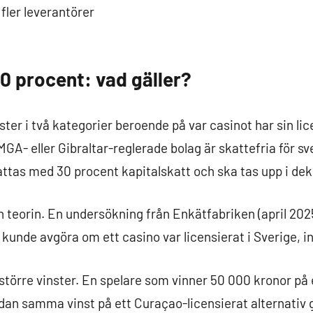
fler leverantörer
30 procent: vad gäller?
ster i två kategorier beroende på var casinot har sin lic
GA- eller Gibraltar-reglerade bolag är skattefria för sv
ttas med 30 procent kapitalskatt och ska tas upp i dek
n teorin. En undersökning från Enkätfabriken (april 202
 kunde avgöra om ett casino var licensierat i Sverige, 
d större vinster. En spelare som vinner 50 000 kronor på
an samma vinst på ett Curaçao-licensierat alternativ g