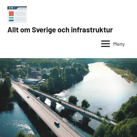
Hoppa
till
innehåll
Allt om Sverige och infrastruktur
Internet
i
Meny
Sverige