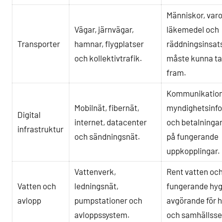
Människor, varo
Vägar, järnvägar,
läkemedel och
Transporter
hamnar, flygplatser
räddningsinsat
och kollektivtrafik.
måste kunna ta
fram.
Kommunikation,
Mobilnät, fibernät,
myndighetsinf
Digital
internet, datacenter
och betalninga
infrastruktur
och sändningsnät.
på fungerande
uppkopplingar.
Vattenverk,
Rent vatten oc
Vatten och
ledningsnät,
fungerande hyg
avlopp
pumpstationer och
avgörande för 
avloppssystem.
och samhällsse