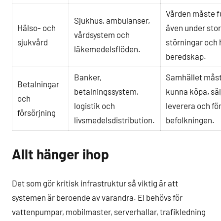
Vården måste 
Sjukhus, ambulanser,
Hälso- och
även under sto
vårdsystem och
sjukvård
störningar och 
läkemedelsflöden.
beredskap.
Banker,
Samhället mås
Betalningar
betalningssystem,
kunna köpa, säl
och
logistik och
leverera och fö
försörjning
livsmedelsdistribution.
befolkningen.
Allt hänger ihop
Det som gör kritisk infrastruktur så viktig är att
systemen är beroende av varandra. El behövs för
vattenpumpar, mobilmaster, serverhallar, trafikledning