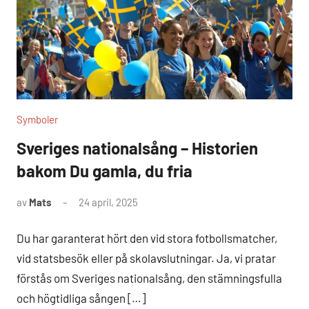
Symboler
Sveriges nationalsång – Historien
bakom Du gamla, du fria
av
Mats
24 april, 2025
Inga
kommentarer
Du har garanterat hört den vid stora fotbollsmatcher,
vid statsbesök eller på skolavslutningar. Ja, vi pratar
förstås om Sveriges nationalsång, den stämningsfulla
och högtidliga sången […]