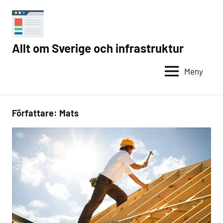
Hoppa
till
innehåll
Allt om Sverige och infrastruktur
Internet
i
Meny
Sverige
Författare:
Mats