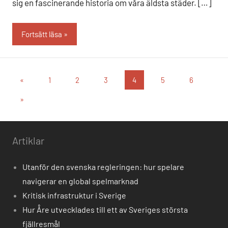
sig en fascinerande historia om våra äldsta städer. […]
Fortsätt läsa
Sidnumrering
Föregående
«
1
2
3
4
5
6
inlägg
för
Nästa
»
inlägg
inlägg
Artiklar
Utanför den svenska regleringen: hur spelare
navigerar en global spelmarknad
Kritisk infrastruktur i Sverige
Hur Åre utvecklades till ett av Sveriges största
fjällresmål