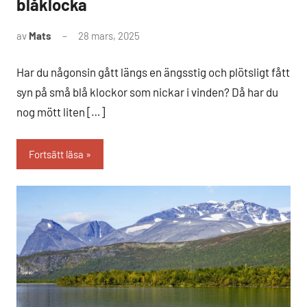
blåklocka
av
Mats
28 mars, 2025
Inga
kommentarer
Har du någonsin gått längs en ängsstig och plötsligt fått
syn på små blå klockor som nickar i vinden? Då har du
nog mött liten […]
Fortsätt läsa