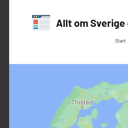
Hoppa
till
Allt om Sverige
innehåll
Internet
i
Start
Sverige