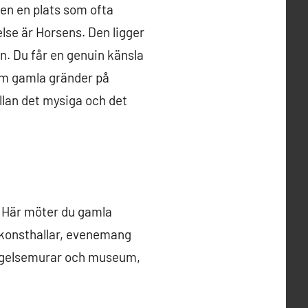
men en plats som ofta
lse är Horsens. Den ligger
gn. Du får en genuin känsla
om gamla gränder på
llan det mysiga och det
. Här möter du gamla
 konsthallar, evenemang
fängelsemurar och museum,