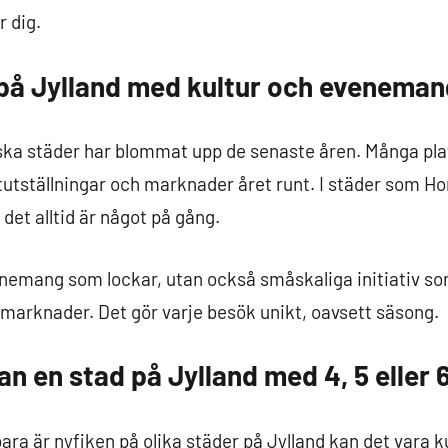
r dig.
på Jylland med kultur och eveneman
ndska städer har blommat upp de senaste åren. Många pl
stutställningar och marknader året runt. I städer som Ho
 det alltid är något på gång.
enemang som lockar, utan också småskaliga initiativ so
marknader. Det gör varje besök unikt, oavsett säsong.
an en stad på Jylland med 4, 5 eller 
bara är nyfiken på olika städer på Jylland kan det vara 