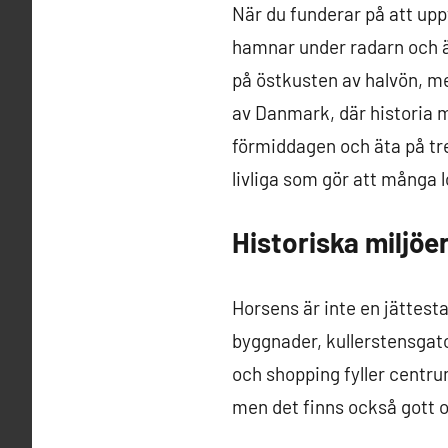
När du funderar på att upp
hamnar under radarn och än
på östkusten av halvön, me
av Danmark, där historia 
förmiddagen och äta på tre
livliga som gör att många l
Historiska miljöer
Horsens är inte en jättest
byggnader, kullerstensgat
och shopping fyller centr
men det finns också gott 