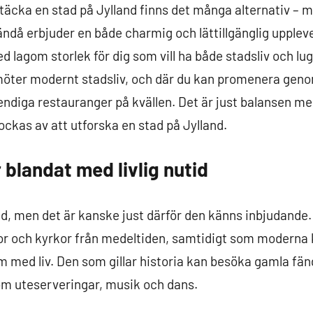
täcka en stad på Jylland finns det många alternativ – 
då erbjuder en både charmig och lättillgänglig uppleve
d lagom storlek för dig som vill ha både stadsliv och lu
möter modernt stadsliv, och där du kan promenera gen
ndiga restauranger på kvällen. Det är just balansen me
ockas av att utforska en stad på Jylland.
 blandat med livlig nutid
ad, men det är kanske just därför den känns inbjudande
or och kyrkor från medeltiden, samtidigt som moderna
um med liv. Den som gillar historia kan besöka gamla 
om uteserveringar, musik och dans.