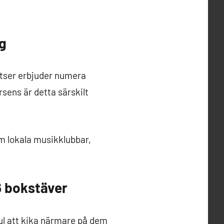
g
atser erbjuder numera
rsens är detta särskilt
m lokala musikklubbar,
6 bokstäver
kul att kika närmare på dem