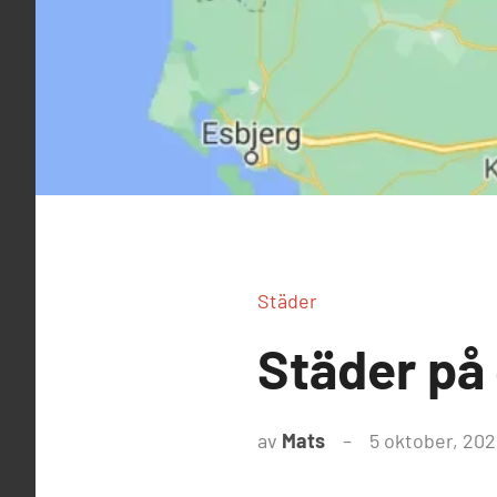
Städer
Städer på
av
Mats
5 oktober, 202