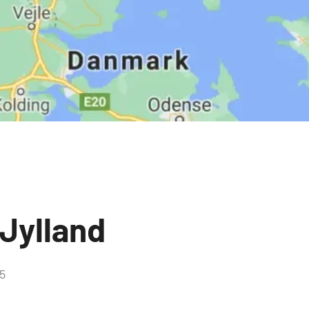
 Jylland
5
Inga
kommentarer