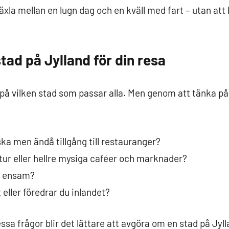
äxla mellan en lugn dag och en kväll med fart – utan att 
stad på Jylland för din resa
r på vilken stad som passar alla. Men genom att tänka på
ska men ändå tillgång till restauranger?
ltur eller hellre mysiga caféer och marknader?
r ensam?
st eller föredrar du inlandet?
sa frågor blir det lättare att avgöra om en stad på Jy