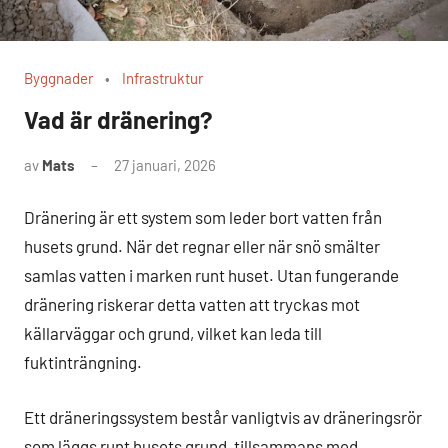
Byggnader
Infrastruktur
Vad är dränering?
av
Mats
27 januari, 2026
Inga
kommentarer
Dränering är ett system som leder bort vatten från
husets grund. När det regnar eller när snö smälter
samlas vatten i marken runt huset. Utan fungerande
dränering riskerar detta vatten att tryckas mot
källarväggar och grund, vilket kan leda till
fuktinträngning.
Ett dräneringssystem består vanligtvis av dräneringsrör
som läggs runt husets grund, tillsammans med