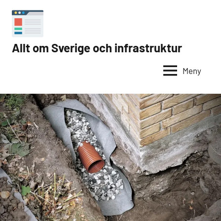
Hoppa
till
innehåll
Allt om Sverige och infrastruktur
Internet
i
Meny
Sverige