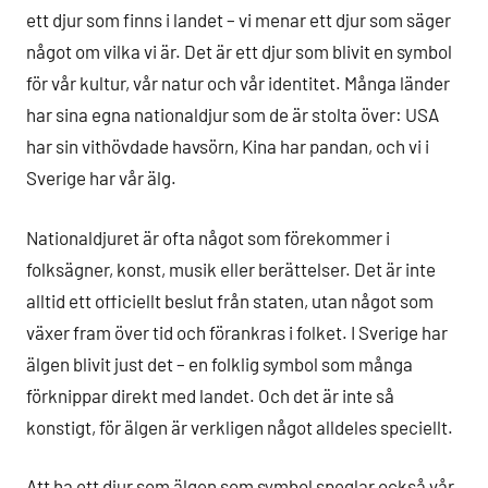
ett djur som finns i landet – vi menar ett djur som säger
något om vilka vi är. Det är ett djur som blivit en symbol
för vår kultur, vår natur och vår identitet. Många länder
har sina egna nationaldjur som de är stolta över: USA
har sin vithövdade havsörn, Kina har pandan, och vi i
Sverige har vår älg.
Nationaldjuret är ofta något som förekommer i
folksägner, konst, musik eller berättelser. Det är inte
alltid ett officiellt beslut från staten, utan något som
växer fram över tid och förankras i folket. I Sverige har
älgen blivit just det – en folklig symbol som många
förknippar direkt med landet. Och det är inte så
konstigt, för älgen är verkligen något alldeles speciellt.
Att ha ett djur som älgen som symbol speglar också vår