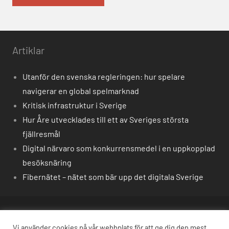
Alternative:
Artiklar
Utanför den svenska regleringen: hur spelare
navigerar en global spelmarknad
Kritisk infrastruktur i Sverige
Hur Åre utvecklades till ett av Sveriges största
fjällresmål
Digital närvaro som konkurrensmedel i en uppkopplad
besöksnäring
Fibernätet – nätet som bär upp det digitala Sverige
Om oss
Vi använder cookies på vår webbplats för att ge dig den mest