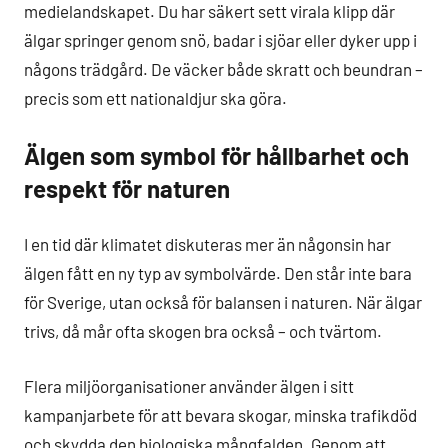
medielandskapet. Du har säkert sett virala klipp där
älgar springer genom snö, badar i sjöar eller dyker upp i
någons trädgård. De väcker både skratt och beundran –
precis som ett nationaldjur ska göra.
Älgen som symbol för hållbarhet och
respekt för naturen
I en tid där klimatet diskuteras mer än någonsin har
älgen fått en ny typ av symbolvärde. Den står inte bara
för Sverige, utan också för balansen i naturen. När älgar
trivs, då mår ofta skogen bra också – och tvärtom.
Flera miljöorganisationer använder älgen i sitt
kampanjarbete för att bevara skogar, minska trafikdöd
och skydda den biologiska mångfalden. Genom att