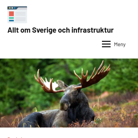
Hoppa
till
innehåll
Allt om Sverige och infrastruktur
Internet
i
Meny
Sverige