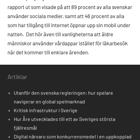
rapport ut som visade på att 89 procent av alla svenskar
använder sociala medier, samt att 46 procent av alla
som har tillgång till internet öppnar upp sin mobil under
natten. Det hör även till vanligheterna att äldre
människor använder vårdappar istället för läkarbesök
när det kommer till enklare ärenden.
Artiklar
Utanför den svenska regleringen: hur spelare
navigerar en global spelmarknad
Kritisk infrastruktur i Sverige
Hur Åre utvecklades till ett av Sveriges största
fjällresmål
Digital närvaro som konkurrensmedel i en uppkopplad