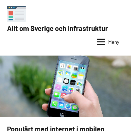
Hoppa
till
innehåll
Allt om Sverige och infrastruktur
Internet
i
Meny
Sverige
Populärt med internet i mobilen