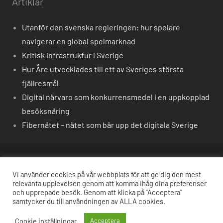
Artiklar
Utanför den svenska regleringen: hur spelare
navigerar en global spelmarknad
Kritisk infrastruktur i Sverige
Hur Åre utvecklades till ett av Sveriges största
fjällresmål
Digital närvaro som konkurrensmedel i en uppkopplad
besöksnäring
Fibernätet – nätet som bär upp det digitala Sverige
Om oss
Vi använder cookies på vår webbplats för att ge dig den mest
relevanta upplevelsen genom att komma ihåg dina preferenser
Kontakt
och upprepade besök. Genom att klicka på "Acceptera"
samtycker du till användningen av ALLA cookies.
© soi2016.se. Reproduktion förbjuden utan skriftligt
Cookie inställningar
Acceptera