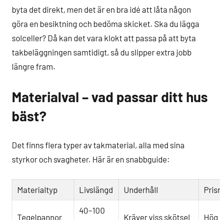
byta det direkt, men det är en bra idé att låta någon
göra en besiktning och bedöma skicket. Ska du lägga
solceller? Då kan det vara klokt att passa på att byta
takbeläggningen samtidigt, så du slipper extra jobb
längre fram.
Materialval – vad passar ditt hus
bäst?
Det finns flera typer av takmaterial, alla med sina
styrkor och svagheter. Här är en snabbguide:
Materialtyp
Livslängd
Underhåll
Pris
40–100
Tegelpannor
Kräver viss skötsel
Hög