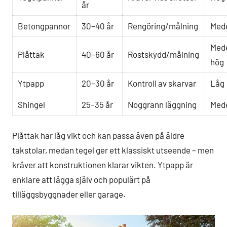
år
Betongpannor
30–40 år
Rengöring/målning
Med
Med
Plåttak
40–60 år
Rostskydd/målning
hög
Ytpapp
20–30 år
Kontroll av skarvar
Låg
Shingel
25–35 år
Noggrann läggning
Med
Plåttak har låg vikt och kan passa även på äldre
takstolar, medan tegel ger ett klassiskt utseende – men
kräver att konstruktionen klarar vikten. Ytpapp är
enklare att lägga själv och populärt på
tilläggsbyggnader eller garage.