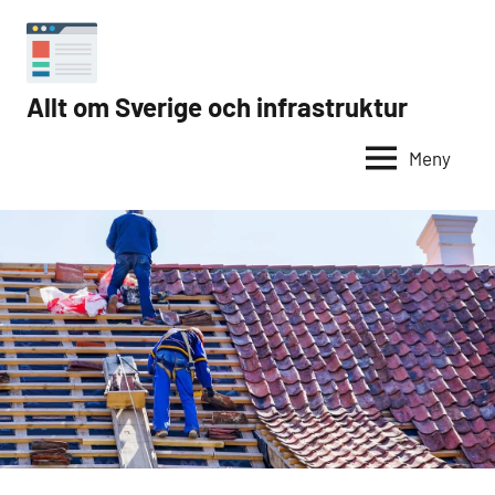
Hoppa
till
innehåll
Allt om Sverige och infrastruktur
Internet
i
Meny
Sverige