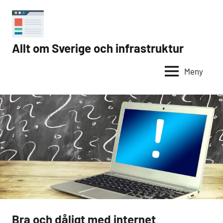
Hoppa
till
innehåll
Allt om Sverige och infrastruktur
Internet
i
Meny
Sverige
Bra och dåligt med internet